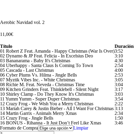
Escucha un extracto
Aerobic Navidad vol. 2
11,00
€
Título
Duración
01 Robert Z Feat. Amanda - Happy Christmas (War Is Over)
3:52
02 Dynamo & JP Feat. Felicia - In Excelsius Deo
3:10
03 Bananarama - Baby It's Christmas
4:30
04 Uberhappy - Santa Claus Is Coming To Town
2:54
05 Cascada - Last Christmas
4:00
06 Cyber Plums Vs. Hilma - Jingle Bells
2:53
07 Myztik Vibes Inc. - White Christmas
3:05
08 Richie M. Feat. Neveda - Christmas Time
3:04
09 Kitchen Grinders Feat. Thinklebell - Silent Night
3:17
10 Shirley Clamp - Do They Know It's Christmas
3:03
11 Yumm Yumm - Super Duper Christmas
3:54
12 Crazy Frog - We Wish You a Merry Christmas
2:22
13 Mariah Carey & Justin Bieber - All I Want For Christmas
3:13
14 Martin Garrix - Animals Merry Xmas
2:34
15 Crazy Frog - Jingle Bells
1:50
16 BONUS - Rihanna - It Just Don’t Feel Like Xmas
3:46
Formato de Compra
Limpiar
Aerobic