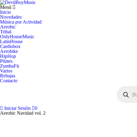
Menú
Inicio
Novedades
Música por Actividad
Aerobic
Tribal
OnlyHouseMusic
LatinHouse
Cardiobox
Aerobike
HipHop
Pilates
ZumbaFit
Varios
Rebajas
Contacto
Búsqueda
de
productos
Iniciar Sesión
0
Aerobic Navidad vol. 2