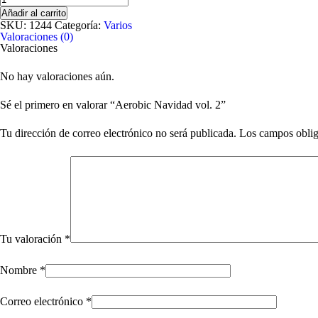
Navidad
Añadir al carrito
vol.
SKU:
1244
Categoría:
Varios
2
Valoraciones (0)
cantidad
Valoraciones
No hay valoraciones aún.
Sé el primero en valorar “Aerobic Navidad vol. 2”
Tu dirección de correo electrónico no será publicada.
Los campos oblig
Tu valoración
*
Nombre
*
Correo electrónico
*