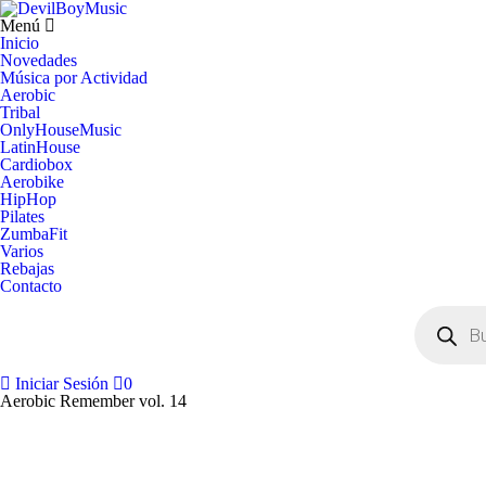
Menú
Inicio
Novedades
Música por Actividad
Aerobic
Tribal
OnlyHouseMusic
LatinHouse
Cardiobox
Aerobike
HipHop
Pilates
ZumbaFit
Varios
Rebajas
Contacto
Búsqueda
de
productos
Iniciar Sesión
0
Aerobic Remember vol. 14