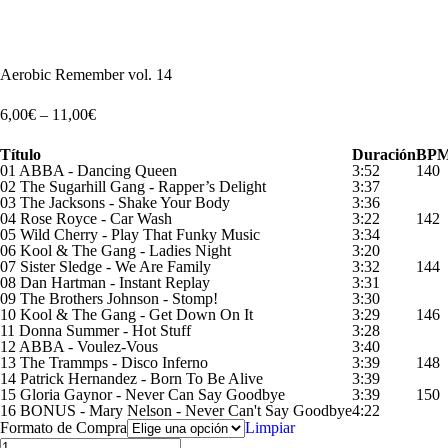
Escucha un extracto
Aerobic Remember vol. 14
6,00
€
–
11,00
€
Título
Duración
BP
01 ABBA - Dancing Queen
3:52
140
02 The Sugarhill Gang - Rapper’s Delight
3:37
03 The Jacksons - Shake Your Body
3:36
04 Rose Royce - Car Wash
3:22
142
05 Wild Cherry - Play That Funky Music
3:34
06 Kool & The Gang - Ladies Night
3:20
07 Sister Sledge - We Are Family
3:32
144
08 Dan Hartman - Instant Replay
3:31
09 The Brothers Johnson - Stomp!
3:30
10 Kool & The Gang - Get Down On It
3:29
146
11 Donna Summer - Hot Stuff
3:28
12 ABBA - Voulez-Vous
3:40
13 The Trammps - Disco Inferno
3:39
148
14 Patrick Hernandez - Born To Be Alive
3:39
15 Gloria Gaynor - Never Can Say Goodbye
3:39
150
16 BONUS - Mary Nelson - Never Can't Say Goodbye
4:22
Formato de Compra
Limpiar
Aerobic