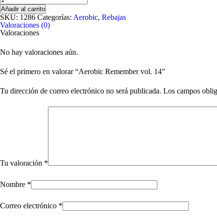
Remember
Añadir al carrito
vol.
SKU:
1286
Categorías:
Aerobic
,
Rebajas
14
Valoraciones (0)
cantidad
Valoraciones
No hay valoraciones aún.
Sé el primero en valorar “Aerobic Remember vol. 14”
Tu dirección de correo electrónico no será publicada.
Los campos oblig
Tu valoración
*
Nombre
*
Correo electrónico
*