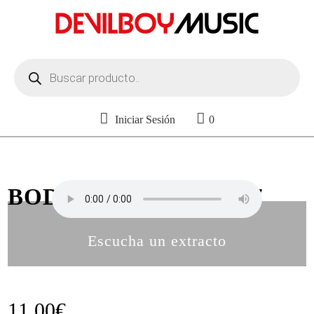
Búsqueda
de
productos
Iniciar Sesión
0
BODY TONING VOL. 7
Escucha un extracto
11,00
€