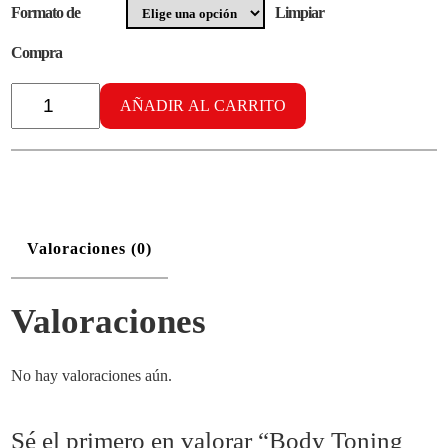
Formato de
Limpiar
Compra
Body
Toning
AÑADIR AL CARRITO
vol.
7
cantidad
Valoraciones (0)
Valoraciones
No hay valoraciones aún.
Sé el primero en valorar “Body Toning