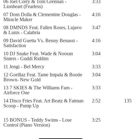
06 Joel Corry & Tom Grennan -
3:33
Lionheart (Fearless)
07 Dom Dolla & Clementine Douglas -
4:16
Miracle Maker
08 DMNDS Feat. Fallen Roses, Lujavo
3:47
& Lunis - Calabria
09 David Guetta Vs. Benny Benassi -
4:16
Satisfaction
10 DJ Snake Feat. Wade & Nooran
3:04
Sisters - Guddi Riddim
11 Jengi - Bel Mercy
3:33
12 Gorillaz Feat. Tame Impala & Bootie
3:04
Brown- New Gold
13 7 SKIES & The Williams Fam -
3:33
Airforce One
14 Disco Fries Feat. Art Beatz & Fatman
2:52
135
Scoop - Pump Up
15 BONUS - Teddy Swims - Lose
3:25
Control (Piano Version)