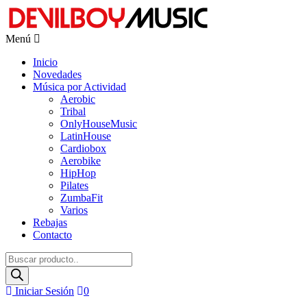
Menú
Inicio
Novedades
Música por Actividad
Aerobic
Tribal
OnlyHouseMusic
LatinHouse
Cardiobox
Aerobike
HipHop
Pilates
ZumbaFit
Varios
Rebajas
Contacto
Búsqueda
de
productos
Iniciar Sesión
0