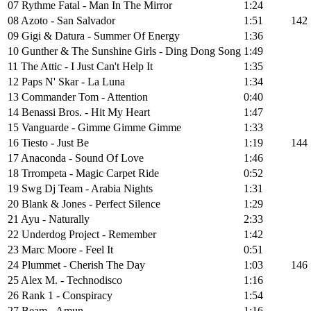
07 Rythme Fatal - Man In The Mirror
1:24
08 Azoto - San Salvador
1:51
142
09 Gigi & Datura - Summer Of Energy
1:36
10 Gunther & The Sunshine Girls - Ding Dong Song
1:49
11 The Attic - I Just Can't Help It
1:35
12 Paps N' Skar - La Luna
1:34
13 Commander Tom - Attention
0:40
14 Benassi Bros. - Hit My Heart
1:47
15 Vanguarde - Gimme Gimme Gimme
1:33
16 Tiesto - Just Be
1:19
144
17 Anaconda - Sound Of Love
1:46
18 Trrompeta - Magic Carpet Ride
0:52
19 Swg Dj Team - Arabia Nights
1:31
20 Blank & Jones - Perfect Silence
1:29
21 Ayu - Naturally
2:33
22 Underdog Project - Remember
1:42
23 Marc Moore - Feel It
0:51
24 Plummet - Cherish The Day
1:03
146
25 Alex M. - Technodisco
1:16
26 Rank 1 - Conspiracy
1:54
27 Beam - Amun
1:16