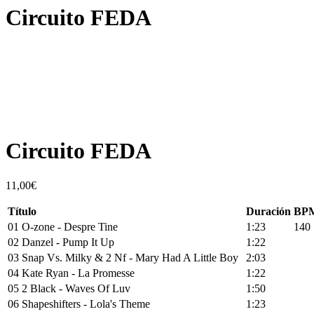
Circuito FEDA
Escucha un extracto
Circuito FEDA
11,00
€
Título
Duración
BP
01 O-zone - Despre Tine
1:23
140
02 Danzel - Pump It Up
1:22
03 Snap Vs. Milky & 2 Nf - Mary Had A Little Boy
2:03
04 Kate Ryan - La Promesse
1:22
05 2 Black - Waves Of Luv
1:50
06 Shapeshifters - Lola's Theme
1:23