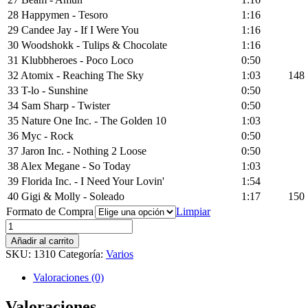
28 Happymen - Tesoro
1:16
29 Candee Jay - If I Were You
1:16
30 Woodshokk - Tulips & Chocolate
1:16
31 Klubbheroes - Poco Loco
0:50
32 Atomix - Reaching The Sky
1:03
148
33 T-lo - Sunshine
0:50
34 Sam Sharp - Twister
0:50
35 Nature One Inc. - The Golden 10
1:03
36 Myc - Rock
0:50
37 Jaron Inc. - Nothing 2 Loose
0:50
38 Alex Megane - So Today
1:03
39 Florida Inc. - I Need Your Lovin'
1:54
40 Gigi & Molly - Soleado
1:17
150
Formato de Compra
Limpiar
Circuito
FEDA
Añadir al carrito
cantidad
SKU:
1310
Categoría:
Varios
Valoraciones (0)
Valoraciones