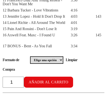
11 Francesco Diaz And Young Rebels -
3:36
Don't You Want Me
12 Barbara Tucker - Love Vibrations
4:16
13 Jennifer Lopez - Hold It Don't Drop It
4:03
143
14 Lionel Richie - All Around The World
4:01
15 Pain And Rossini - Don't Lose It
3:19
16 Axwell Feat. Maxc - I Found U
3:26
145
17 BONUS - Bent - As You Fall
3:34
Formato de
Limpiar
Compra
OnlyHouseMusic
vol.
AÑADIR AL CARRITO
10
cantidad