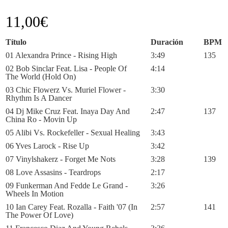
11,00
€
Título
Duración
BPM
01 Alexandra Prince - Rising High
3:49
135
02 Bob Sinclar Feat. Lisa - People Of
4:14
The World (Hold On)
03 Chic Flowerz Vs. Muriel Flower -
3:30
Rhythm Is A Dancer
04 Dj Mike Cruz Feat. Inaya Day And
2:47
137
China Ro - Movin Up
05 Alibi Vs. Rockefeller - Sexual Healing
3:43
06 Yves Larock - Rise Up
3:42
07 Vinylshakerz - Forget Me Nots
3:28
139
08 Love Assasins - Teardrops
2:17
09 Funkerman And Fedde Le Grand -
3:26
Wheels In Motion
10 Ian Carey Feat. Rozalla - Faith '07 (In
2:57
141
The Power Of Love)