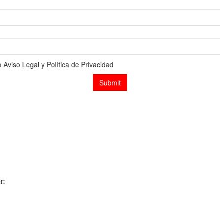
r:
Expacioweb