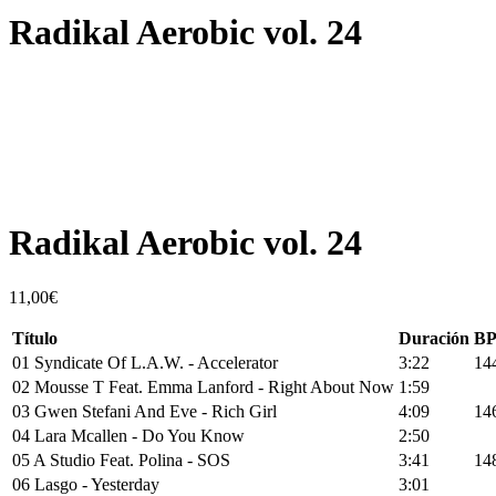
Radikal Aerobic vol. 24
Escucha un extracto
Radikal Aerobic vol. 24
11,00
€
Título
Duración
B
01 Syndicate Of L.A.W. - Accelerator
3:22
14
02 Mousse T Feat. Emma Lanford - Right About Now
1:59
03 Gwen Stefani And Eve - Rich Girl
4:09
14
04 Lara Mcallen - Do You Know
2:50
05 A Studio Feat. Polina - SOS
3:41
14
06 Lasgo - Yesterday
3:01