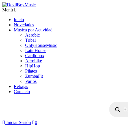
Menú
Inicio
Novedades
Música por Actividad
Aerobic
Tribal
OnlyHouseMusic
LatinHouse
Cardiobox
Aerobike
HipHop
Pilates
ZumbaFit
Varios
Rebajas
Contacto
Búsqueda
de
productos
Iniciar Sesión
0