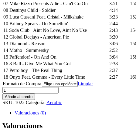
07 Mike Rizzo Presents Allie - Can't Go On
3:51
15
08 Destinys Child - Soldier
4:14
09 Luca Cassani Feat. Cristal - Milkshake
3:23
15
10 Britney Spears - Do Somethin'
2:44
11 Soda Club - Aint No Love, Aint No Use
2:43
15
12 Global Deejays - American Pie
3:20
13 Diamond - Reason
3:06
15
14 Motho - Summersky
2:52
15 Paffendorf - On And On
3:04
15
16 8 Ball - Give Me What You Got
2:38
17 Petrolboy - The Real Thing
2:37
18 Onyx Feat. Gemma - Every Little Time
2:27
16
Formato de Compra
Limpiar
Radikal
Aerobic
Añadir al carrito
vol.
SKU:
1022
Categoría:
Aerobic
24
cantidad
Valoraciones (0)
Valoraciones