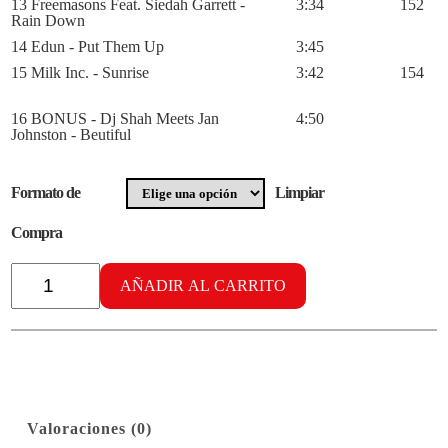
13 Freemasons Feat. Siedah Garrett -
3:34
152
Rain Down
14 Edun - Put Them Up
3:45
15 Milk Inc. - Sunrise
3:42
154
16 BONUS - Dj Shah Meets Jan
4:50
Johnston - Beutiful
Formato de
Limpiar
Compra
Radikal
Aerobic
AÑADIR AL CARRITO
vol.
32
cantidad
Valoraciones (0)