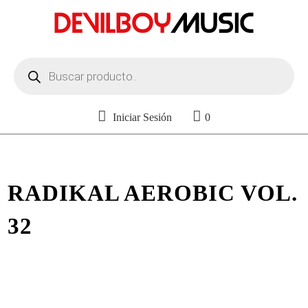
Búsqueda
de
productos
Iniciar Sesión
0
RADIKAL AEROBIC VOL.
32
Escucha un extracto