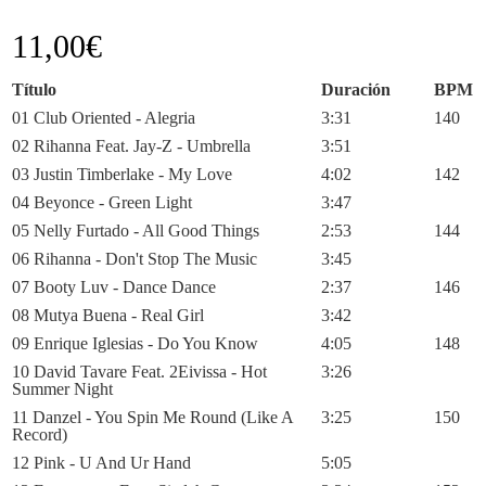
11,00
€
Título
Duración
BPM
01 Club Oriented - Alegria
3:31
140
02 Rihanna Feat. Jay-Z - Umbrella
3:51
03 Justin Timberlake - My Love
4:02
142
04 Beyonce - Green Light
3:47
05 Nelly Furtado - All Good Things
2:53
144
06 Rihanna - Don't Stop The Music
3:45
07 Booty Luv - Dance Dance
2:37
146
08 Mutya Buena - Real Girl
3:42
09 Enrique Iglesias - Do You Know
4:05
148
10 David Tavare Feat. 2Eivissa - Hot
3:26
Summer Night
11 Danzel - You Spin Me Round (Like A
3:25
150
Record)
12 Pink - U And Ur Hand
5:05