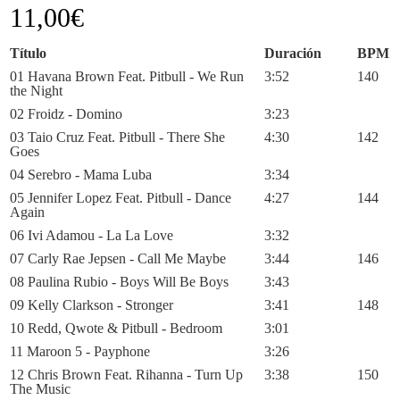
11,00
€
Título
Duración
BPM
01 Havana Brown Feat. Pitbull - We Run
3:52
140
the Night
02 Froidz - Domino
3:23
03 Taio Cruz Feat. Pitbull - There She
4:30
142
Goes
04 Serebro - Mama Luba
3:34
05 Jennifer Lopez Feat. Pitbull - Dance
4:27
144
Again
06 Ivi Adamou - La La Love
3:32
07 Carly Rae Jepsen - Call Me Maybe
3:44
146
08 Paulina Rubio - Boys Will Be Boys
3:43
09 Kelly Clarkson - Stronger
3:41
148
10 Redd, Qwote & Pitbull - Bedroom
3:01
11 Maroon 5 - Payphone
3:26
12 Chris Brown Feat. Rihanna - Turn Up
3:38
150
The Music