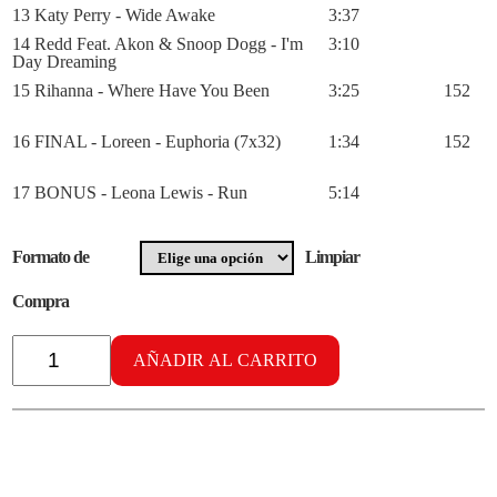
13 Katy Perry - Wide Awake
3:37
14 Redd Feat. Akon & Snoop Dogg - I'm
3:10
Day Dreaming
15 Rihanna - Where Have You Been
3:25
152
16 FINAL - Loreen - Euphoria (7x32)
1:34
152
17 BONUS - Leona Lewis - Run
5:14
Formato de
Limpiar
Compra
Radikal
Aerobic
AÑADIR AL CARRITO
vol.
46
cantidad