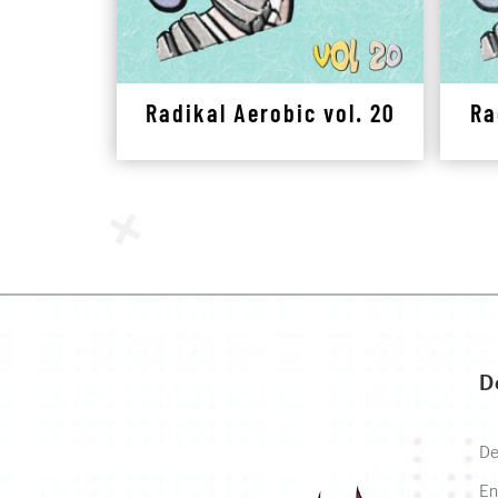
Radikal Aerobic vol. 20
Ra
D
De
En