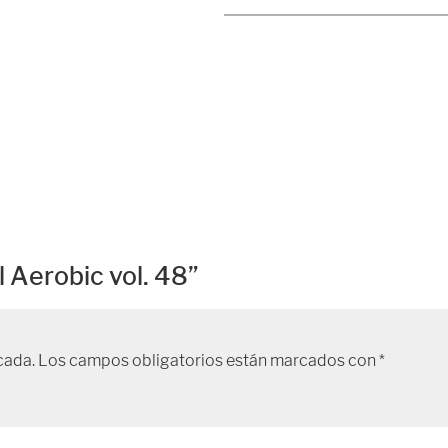
48
cantidad
l Aerobic vol. 48”
cada.
Los campos obligatorios están marcados con
*