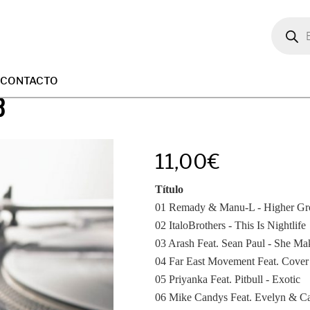
Búsqued
de
producto
CONTACTO
8
11,00
€
Título
01 Remady & Manu-L - Higher G
02 ItaloBrothers - This Is Nightlife
03 Arash Feat. Sean Paul - She M
04 Far East Movement Feat. Cover
05 Priyanka Feat. Pitbull - Exotic
06 Mike Candys Feat. Evelyn & Ca