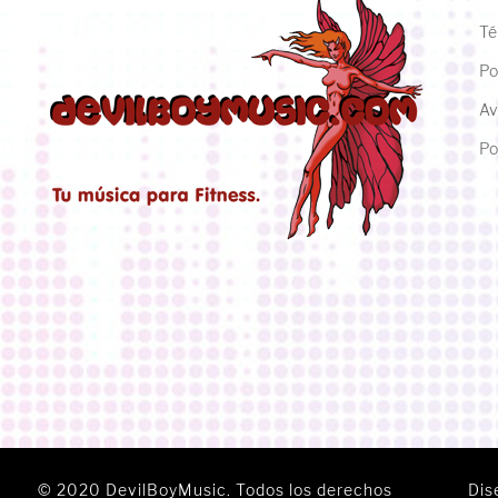
Té
Po
Av
Po
© 2020 DevilBoyMusic. Todos los derechos
Dis