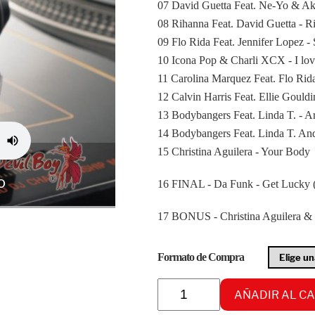
07 David Guetta Feat. Ne-Yo & Ak
08 Rihanna Feat. David Guetta - 
09 Flo Rida Feat. Jennifer Lopez -
10 Icona Pop & Charli XCX - I lov
11 Carolina Marquez Feat. Flo Rida
12 Calvin Harris Feat. Ellie Gould
13 Bodybangers Feat. Linda T. - 
14 Bodybangers Feat. Linda T. An
15 Christina Aguilera - Your Body
o
16 FINAL - Da Funk - Get Lucky 
17 BONUS - Christina Aguilera & B
Formato de Compra
Radikal
AÑADIR AL C
Aerobic
vol.