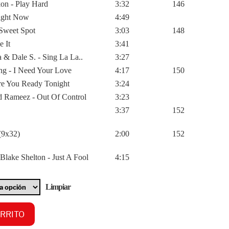
on - Play Hard
3:32
146
Right Now
4:49
 Sweet Spot
3:03
148
e It
3:41
 & Dale S. - Sing La La..
3:27
ing - I Need Your Love
4:17
150
Are You Ready Tonight
3:24
d Rameez - Out Of Control
3:23
3:37
152
(9x32)
2:00
152
lake Shelton - Just A Fool
4:15
Limpiar
ARRITO