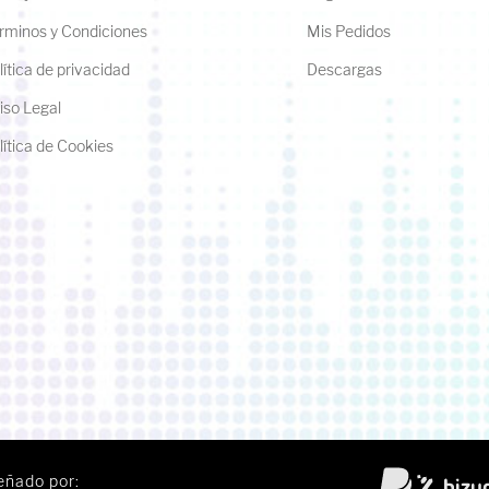
rminos y Condiciones
Mis Pedidos
lítica de privacidad
Descargas
iso Legal
lítica de Cookies
eñado por: