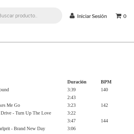
a
Iniciar Sesión
0
s
Duración
BPM
round
3:39
140
2:43
akes Me Go
3:23
142
 Drive - Turn Up The Love
3:22
3:47
144
rlprit - Brand New Day
3:06