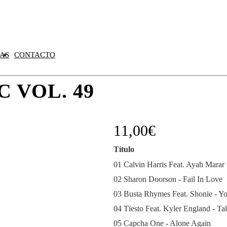
AS
CONTACTO
 VOL. 49
11,00
€
Título
01 Calvin Harris Feat. Ayah Marar
02 Sharon Doorson - Fail In Love
03 Busta Rhymes Feat. Shonie - Yo
04 Tïesto Feat. Kyler England - T
05 Capcha One - Alone Again