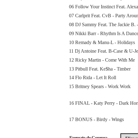
06 Follow Your Instinct Feat. Alexa
07 Carlprit Feat. CvB - Party Aro
08 DJ Sammy Feat. The Jackie B. 
09 Nikki Barr - Rhythm Is A Danc
10 Remady & Manu-L - Holidays
11 Dj Antoine Feat. B-Case & U-Je
12 Ricky Martin - Come With Me
13 Pitbull Feat. Ke$ha - Timber
14 Flo Rida - Let It Roll
15 Britney Spears - Work Work
16 FINAL - Katy Perry - Dark Hor
17 BONUS - Birdy - Wings
Formato de Compra