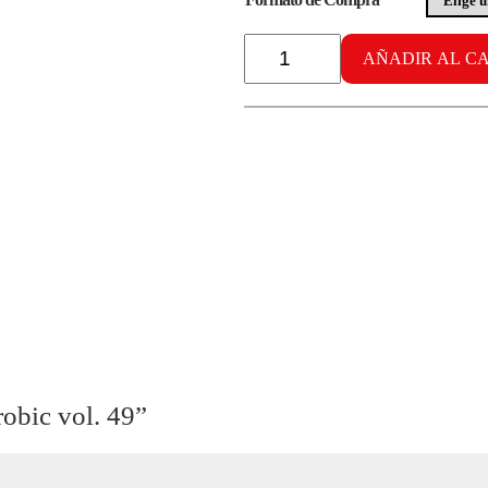
Radikal
AÑADIR AL C
Aerobic
vol.
49
cantidad
robic vol. 49”