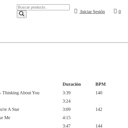
Búsqueda
de
Iniciar Sesión
0
productos
Duración
BPM
 - Thinking About You
3:39
140
3:24
u're A Star
3:09
142
ake Me
4:15
3:47
144