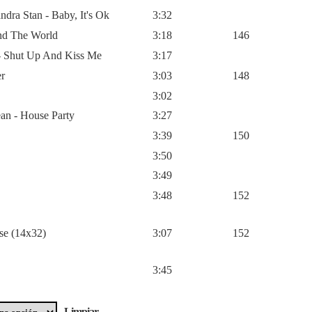
ndra Stan - Baby, It's Ok
3:32
und The World
3:18
146
- Shut Up And Kiss Me
3:17
er
3:03
148
3:02
an - House Party
3:27
3:39
150
3:50
3:49
3:48
152
se (14x32)
3:07
152
3:45
Limpiar