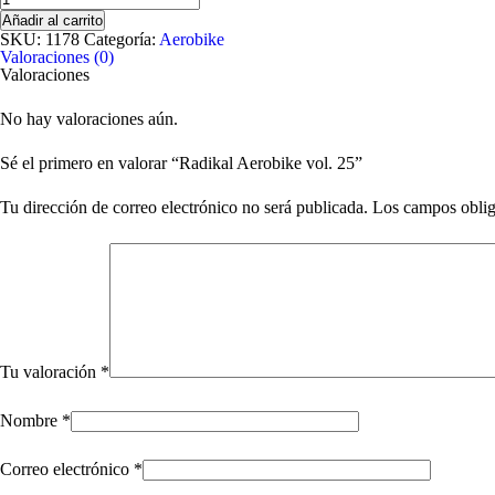
Aerobike
Añadir al carrito
vol.
SKU:
1178
Categoría:
Aerobike
25
Valoraciones (0)
cantidad
Valoraciones
No hay valoraciones aún.
Sé el primero en valorar “Radikal Aerobike vol. 25”
Tu dirección de correo electrónico no será publicada.
Los campos oblig
Tu valoración
*
Nombre
*
Correo electrónico
*