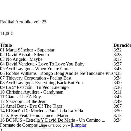
Escucha un extracto
Radikal Aerobike vol. 25
11,00
€
Título
Duració
01 Marta Sánchez - Superstar
3:32
02 David Bisbal - Silencio
3:28
03 No Angels - Maybe
3:17
04 David Vendetta - Love To Love You Baby
3:27
05 Avril Lavigne - When You're Gone
3:43
06 Robbie Williams - Bongo Bong And Je Ne Tandaime Plus
4:35
07 Thievery Corporation - Facing East
3:34
08 Avril Lavigne - Everything Back But You
3:00
09 La 5ª Estación - Tu Peor Enemigo
2:36
10 Christina Aguilera - Candyman
3:11
11 Ciara - Like A Boy
3:45
12 Starzoom - Billie Jean
2:49
13 Amel Bent - Eye Of The Tiger
3:07
14 El Sueño De Morfeo - Para Toda La Vida
3:50
15 X Ray Feat. Lemon Juice - Maria
3:18
16 BONUS - Estrella Y David De Maria - Un Camino ...
3:34
Formato de Compra
Limpiar
Radikal