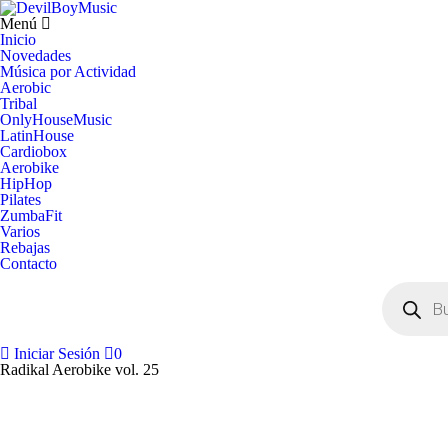
Menú
Inicio
Novedades
Música por Actividad
Aerobic
Tribal
OnlyHouseMusic
LatinHouse
Cardiobox
Aerobike
HipHop
Pilates
ZumbaFit
Varios
Rebajas
Contacto
Búsqueda
de
productos
Iniciar Sesión
0
Radikal Aerobike vol. 25