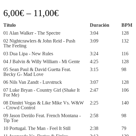
6,00
€
–
11,00
€
Título
Duración
BPM
01 Alan Walker - The Spectre
3:04
128
02 Nightcrawlers & John Reid - Push
3:09
132
The Feeling
03 Dua Lipa - New Rules
3:24
116
04 J Balvin & Willy William - Mi Gente
4:25
128
05 Sean Paul & David Guetta Feat.
3:15
98
Becky G- Mad Love
06 Nils Van Zandt - Luvstruck
3:07
128
07 Luke Bryan - Country Girl (Shake It
2:47
106
For Me)
08 Dimitri Vegas & Like Mike Vs. W&W
2:25
140
- Crowd Control
09 Jason Derülo Feat. French Montana -
2:58
98
Tip Toe
10 Portugal. The Man - Feel It Still
2:38
79