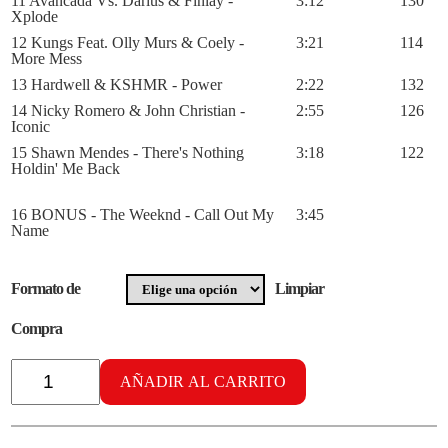
11 Avancada Vs. Darius & Finlay -
3:12
130
Xplode
12 Kungs Feat. Olly Murs & Coely -
3:21
114
More Mess
13 Hardwell & KSHMR - Power
2:22
132
14 Nicky Romero & John Christian -
2:55
126
Iconic
15 Shawn Mendes - There's Nothing
3:18
122
Holdin' Me Back
16 BONUS - The Weeknd - Call Out My
3:45
Name
Formato de
Limpiar
Compra
Radikal
Aerobike
AÑADIR AL CARRITO
vol.
43
cantidad