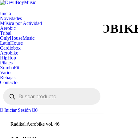
Inicio
Novedades
Música por Actividad
RADIKAL AEROBIKE
Aerobic
Tribal
OnlyHouseMusic
LatinHouse
Cardiobox
Aerobike
HipHop
Pilates
ZumbaFit
Varios
Escucha un extracto
Rebajas
Contacto
Búsqueda
de
productos
Iniciar Sesión
0
Radikal Aerobike vol. 46