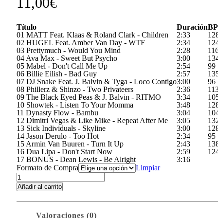
11,00
€
Título
Duración
B
01 MATT Feat. Klaas & Roland Clark - Children
2:33
12
02 HUGEL Feat. Amber Van Day - WTF
2:34
12
03 Prettymuch - Would You Mind
2:28
11
04 Ava Max - Sweet But Psycho
3:00
13
05 Mabel - Don't Call Me Up
2:54
99
06 Billie Eilish - Bad Guy
2:57
13
07 DJ Snake Feat. J. Balvin & Tyga - Loco Contigo
3:00
96
08 Phillerz & Shinzo - Two Privateers
2:36
11
09 The Black Eyed Peas & J. Balvin - RITMO
3:34
10
10 Showtek - Listen To Your Momma
3:48
12
11 Dynasty Flow - Bambu
3:04
10
12 Dimitri Vegas & Like Mike - Repeat After Me
3:05
13
13 Sick Individuals - Skyline
3:00
12
14 Jason Derulo - Too Hot
2:34
95
15 Armin Van Buuren - Turn It Up
2:43
13
16 Dua Lipa - Don't Start Now
2:59
12
17 BONUS - Dean Lewis - Be Alright
3:16
Formato de Compra
Limpiar
Radikal
Aerobike
Añadir al carrito
vol.
46
cantidad
Valoraciones (0)