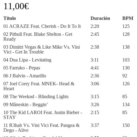
11,00
€
Título
Duración
BPM
01 ACRAZE Feat. Cherish - Do It To It
2:20
125
02 Pitbull Feat. Blake Shelton - Get
2:45
128
Ready
03 Dimitri Vegas & Like Mike Vs. Vini
2:38
138
Vici - Get In Trouble
04 Dua Lipa - Levitating
3:11
103
05 Farruko - Pepas
4:41
130
06 J Balvin - Amarillo
2:36
92
07 Joel Corry Feat. MNEK- Head &
3:06
126
Heart
08 The Weeknd - Blinding Lights
3:15
85
09 Måneskin - Beggin’
3:26
134
10 The Kid LAROI Feat. Justin Bieber -
2:15
85
STAY
11 R3hab Vs. Vini Vici Feat. Pangea &
3:37
150
Dego - Alive