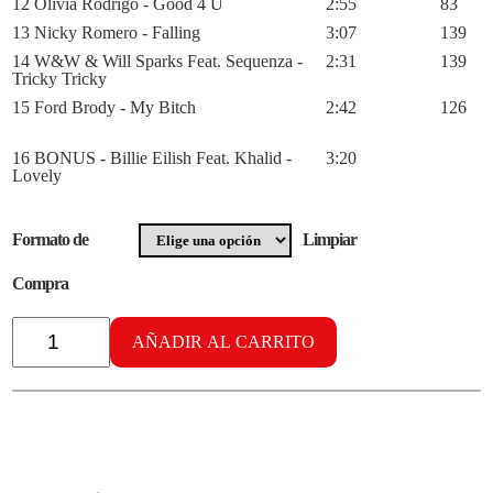
12 Olivia Rodrigo - Good 4 U
2:55
83
13 Nicky Romero - Falling
3:07
139
14 W&W & Will Sparks Feat. Sequenza -
2:31
139
Tricky Tricky
15 Ford Brody - My Bitch
2:42
126
16 BONUS - Billie Eilish Feat. Khalid -
3:20
Lovely
Formato de
Limpiar
Compra
Radikal
Aerobike
AÑADIR AL CARRITO
vol.
47
cantidad