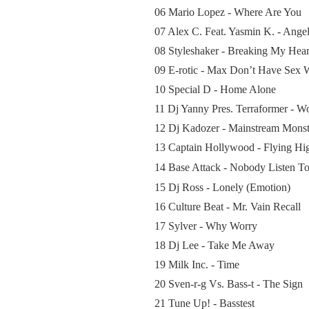
06 Mario Lopez - Where Are You
07 Alex C. Feat. Yasmin K. - Ange
08 Styleshaker - Breaking My Hear
09 E-rotic - Max Don’t Have Sex 
10 Special D - Home Alone
11 Dj Yanny Pres. Terraformer - W
12 Dj Kadozer - Mainstream Monst
13 Captain Hollywood - Flying Hi
14 Base Attack - Nobody Listen T
15 Dj Ross - Lonely (Emotion)
16 Culture Beat - Mr. Vain Recall
17 Sylver - Why Worry
18 Dj Lee - Take Me Away
19 Milk Inc. - Time
20 Sven-r-g Vs. Bass-t - The Sign
21 Tune Up! - Basstest