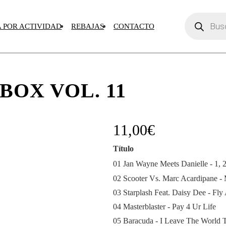
Búsqueda
de
 POR ACTIVIDAD
REBAJAS
CONTACTO
productos
OX VOL. 11
11,00
€
Título
01 Jan Wayne Meets Danielle - 1, 2
02 Scooter Vs. Marc Acardipane - M
03 Starplash Feat. Daisy Dee - Fl
04 Masterblaster - Pay 4 Ur Life
05 Baracuda - I Leave The World 