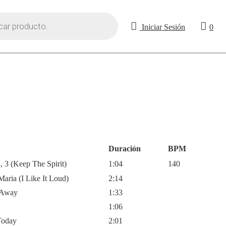
Iniciar Sesión
0
Duración
BPM
, 3 (Keep The Spirit)
1:04
140
aria (I Like It Loud)
2:14
y Away
1:33
1:06
Today
2:01