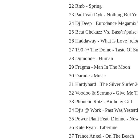
22 Rmb - Spring
23 Paul Van Dyk - Nothing But Yo
24 Dj Deep - Eurodance Megamix
25 Beat Chekazz Vs. Bass’n’pulse
26 Haddaway - What Is Love ‘relo
27 T90 @ The Dome - Taste Of S
28 Dumonde - Human
29 Fragma - Man In The Moon
30 Darude - Music
31 Hardyhard - The Silver Surfer 
32 Voodoo & Serrano - Give Me 
33 Phonetic Ratz - Birthday Girl
34 Dj’s @ Work - Past Was Yester
35 Power Plant Feat. Dionne - Ne
36 Kate Ryan - Libertine
37 Trance Angel - On The Beach