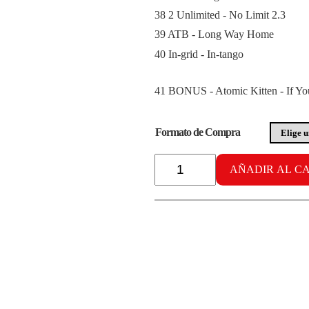
38 2 Unlimited - No Limit 2.3
39 ATB - Long Way Home
40 In-grid - In-tango
41 BONUS - Atomic Kitten - If 
Formato de Compra
Radikal
AÑADIR AL C
Cardiobox
vol.
11
cantidad