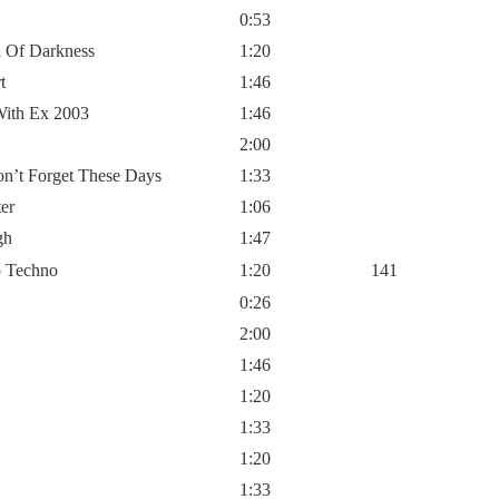
0:53
l Of Darkness
1:20
t
1:46
With Ex 2003
1:46
2:00
on’t Forget These Days
1:33
er
1:06
gh
1:47
o Techno
1:20
141
0:26
2:00
1:46
1:20
1:33
1:20
1:33