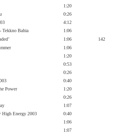
1:20
u
0:26
’03
4:12
 - Tekkno Bahia
1:06
aded’
1:06
142
ummer
1:06
1:20
0:53
0:26
2003
0:40
The Power
1:20
0:26
day
1:07
w High Energy 2003
0:40
1:06
1:07