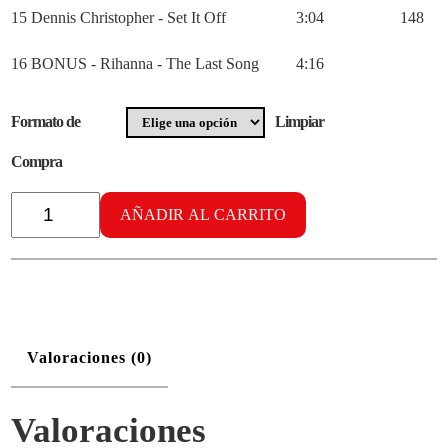
15 Dennis Christopher - Set It Off
3:04
148
16 BONUS - Rihanna - The Last Song
4:16
Formato de
Limpiar
Compra
Radikal
Cardiobox
AÑADIR AL CARRITO
vol.
27
cantidad
Valoraciones (0)
Valoraciones