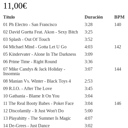
11,00
€
Título
Duración
BPM
01 Ph Electro - San Francisco
3:28
140
02 David Guetta Feat. Akon - Sexy Bitch
3:25
03 Splash - Out Of Touch
3:52
04 Michael Mind - Gotta Let U Go
4:03
142
05 Kindervater - Alone In The Darkness
3:09
06 Prime Time - Right Round
3:36
07 Mike Candys & Jack Holiday -
3:07
144
Insomnia
08 Manian Vs. Winter - Black Toys 4
2:53
09 R.I.O. - After The Love
3:45
10 Gathania - Blame It On You
3:04
11 The Real Booty Babes - Poker Face
3:04
146
12 Discofamily - It Just Won't Do
5:00
13 Playahitty - The Summer Is Magic
4:07
14 De-Grees - Just Dance
3:02