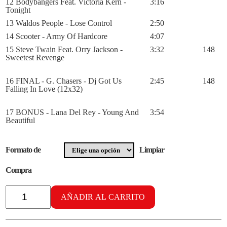
12 Bodybangers Feat. Victoria Kern -
3:16
Tonight
13 Waldos People - Lose Control
2:50
14 Scooter - Army Of Hardcore
4:07
15 Steve Twain Feat. Orry Jackson -
3:32
148
Sweetest Revenge
16 FINAL - G. Chasers - Dj Got Us
2:45
148
Falling In Love (12x32)
17 BONUS - Lana Del Rey - Young And
3:54
Beautiful
Formato de
Limpiar
Compra
Radikal
Cardiobox
AÑADIR AL CARRITO
vol.
32
cantidad