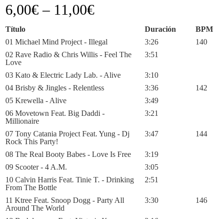
6,00
€
–
11,00
€
Título
Duración
BPM
01 Michael Mind Project - Illegal
3:26
140
02 Rave Radio & Chris Willis - Feel The
3:51
Love
03 Kato & Electric Lady Lab. - Alive
3:10
04 Brisby & Jingles - Relentless
3:36
142
05 Krewella - Alive
3:49
06 Movetown Feat. Big Daddi -
3:21
Millionaire
07 Tony Catania Project Feat. Yung - Dj
3:47
144
Rock This Party!
08 The Real Booty Babes - Love Is Free
3:19
09 Scooter - 4 A.M.
3:05
10 Calvin Harris Feat. Tinie T. - Drinking
2:51
From The Bottle
11 Ktree Feat. Snoop Dogg - Party All
3:30
146
Around The World