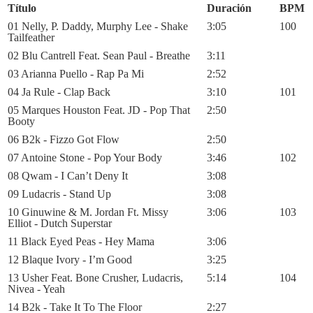
Título
Duración
BPM
01 Nelly, P. Daddy, Murphy Lee - Shake
3:05
100
Tailfeather
02 Blu Cantrell Feat. Sean Paul - Breathe
3:11
03 Arianna Puello - Rap Pa Mi
2:52
04 Ja Rule - Clap Back
3:10
101
05 Marques Houston Feat. JD - Pop That
2:50
Booty
06 B2k - Fizzo Got Flow
2:50
07 Antoine Stone - Pop Your Body
3:46
102
08 Qwam - I Can’t Deny It
3:08
09 Ludacris - Stand Up
3:08
10 Ginuwine & M. Jordan Ft. Missy
3:06
103
Elliot - Dutch Superstar
11 Black Eyed Peas - Hey Mama
3:06
12 Blaque Ivory - I’m Good
3:25
13 Usher Feat. Bone Crusher, Ludacris,
5:14
104
Nivea - Yeah
14 B2k - Take It To The Floor
2:27