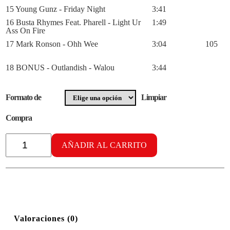
15 Young Gunz - Friday Night
3:41
16 Busta Rhymes Feat. Pharell - Light Ur
1:49
Ass On Fire
17 Mark Ronson - Ohh Wee
3:04
105
18 BONUS - Outlandish - Walou
3:44
Formato de
Limpiar
Compra
Radikal
HipHop
AÑADIR AL CARRITO
vol.
6
cantidad
Valoraciones (0)