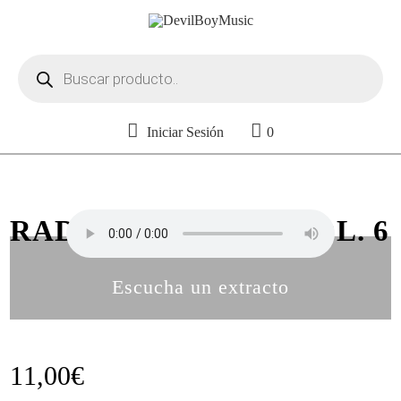
Búsqueda
de
productos
Iniciar Sesión
0
RADIKAL HIPHOP VOL. 6
Escucha un extracto
11,00
€