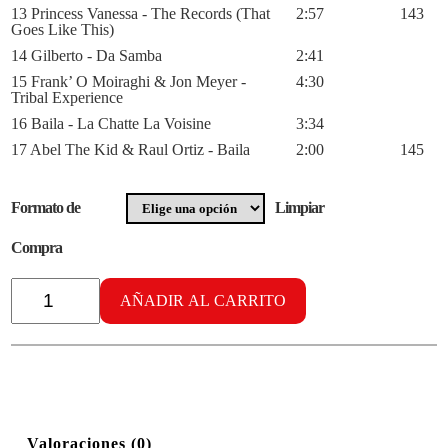
13 Princess Vanessa - The Records (That
2:57
143
Goes Like This)
14 Gilberto - Da Samba
2:41
15 Frank’ O Moiraghi & Jon Meyer -
4:30
Tribal Experience
16 Baila - La Chatte La Voisine
3:34
17 Abel The Kid & Raul Ortiz - Baila
2:00
145
Formato de
Limpiar
Compra
Radikal
LatinHouse
AÑADIR AL CARRITO
vol.
4
cantidad
Valoraciones (0)