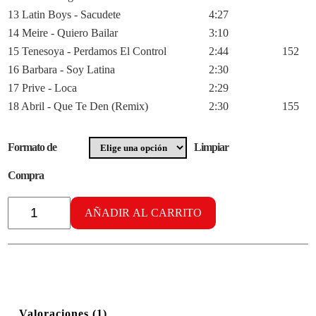
13 Latin Boys - Sacudete
4:27
14 Meire - Quiero Bailar
3:10
15 Tenesoya - Perdamos El Control
2:44
152
16 Barbara - Soy Latina
2:30
17 Prive - Loca
2:29
18 Abril - Que Te Den (Remix)
2:30
155
Formato de
Limpiar
Compra
Radikal
Tribal
AÑADIR AL CARRITO
vol.
19
cantidad
Valoraciones (1)