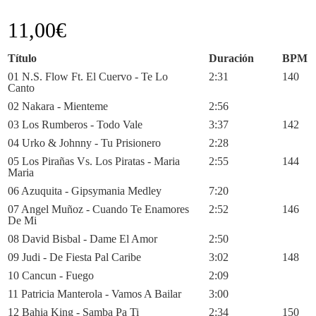
11,00
€
Título
Duración
BPM
01 N.S. Flow Ft. El Cuervo - Te Lo
2:31
140
Canto
02 Nakara - Mienteme
2:56
03 Los Rumberos - Todo Vale
3:37
142
04 Urko & Johnny - Tu Prisionero
2:28
05 Los Pirañas Vs. Los Piratas - Maria
2:55
144
Maria
06 Azuquita - Gipsymania Medley
7:20
07 Angel Muñoz - Cuando Te Enamores
2:52
146
De Mi
08 David Bisbal - Dame El Amor
2:50
09 Judi - De Fiesta Pal Caribe
3:02
148
10 Cancun - Fuego
2:09
11 Patricia Manterola - Vamos A Bailar
3:00
12 Bahia King - Samba Pa Ti
2:34
150