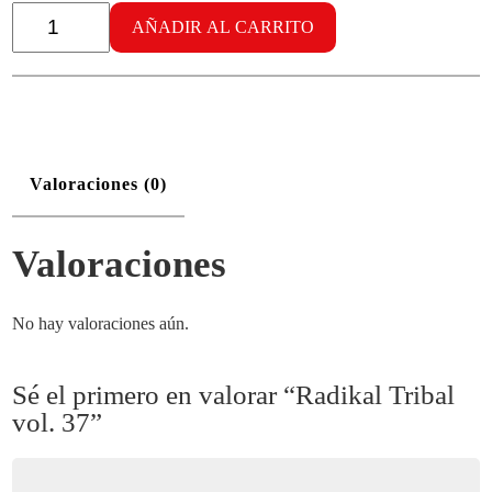
Radikal
Tribal
AÑADIR AL CARRITO
vol.
37
cantidad
Valoraciones (0)
Valoraciones
No hay valoraciones aún.
Sé el primero en valorar “Radikal Tribal
vol. 37”