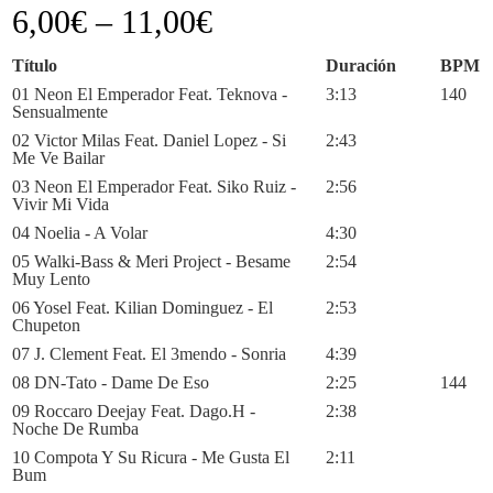
6,00
€
–
11,00
€
Título
Duración
BPM
01 Neon El Emperador Feat. Teknova -
3:13
140
Sensualmente
02 Victor Milas Feat. Daniel Lopez - Si
2:43
Me Ve Bailar
03 Neon El Emperador Feat. Siko Ruiz -
2:56
Vivir Mi Vida
04 Noelia - A Volar
4:30
05 Walki-Bass & Meri Project - Besame
2:54
Muy Lento
06 Yosel Feat. Kilian Dominguez - El
2:53
Chupeton
07 J. Clement Feat. El 3mendo - Sonria
4:39
08 DN-Tato - Dame De Eso
2:25
144
09 Roccaro Deejay Feat. Dago.H -
2:38
Noche De Rumba
10 Compota Y Su Ricura - Me Gusta El
2:11
Bum