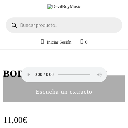
Búsqueda
de
productos
Iniciar Sesión
0
BODY TONING VOL. 6
Escucha un extracto
11,00
€