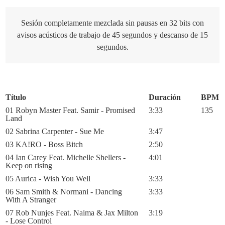
Sesión completamente mezclada sin pausas en 32 bits con
avisos acústicos de trabajo de 45 segundos y descanso de 15
segundos.
Título
Duración
BPM
01 Robyn Master Feat. Samir - Promised
3:33
135
Land
02 Sabrina Carpenter - Sue Me
3:47
03 KA!RO - Boss Bitch
2:50
04 Ian Carey Feat. Michelle Shellers -
4:01
Keep on rising
05 Aurica - Wish You Well
3:33
06 Sam Smith & Normani - Dancing
3:33
With A Stranger
07 Rob Nunjes Feat. Naima & Jax Milton
3:19
- Lose Control