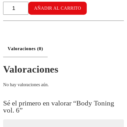
Body
Toning
AÑADIR AL CARRITO
vol.
6
cantidad
Valoraciones (0)
Valoraciones
No hay valoraciones aún.
Sé el primero en valorar “Body Toning
vol. 6”