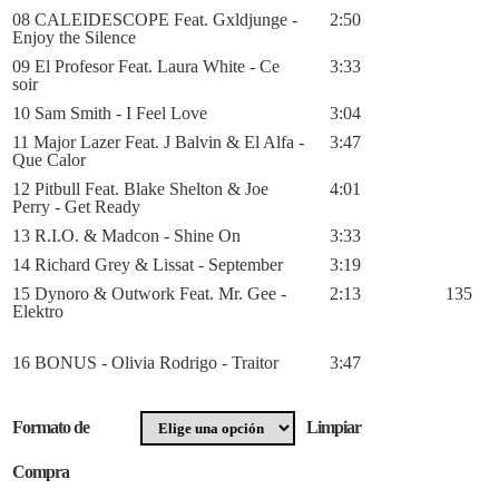
08 CALEIDESCOPE Feat. Gxldjunge -
2:50
Enjoy the Silence
09 El Profesor Feat. Laura White - Ce
3:33
soir
10 Sam Smith - I Feel Love
3:04
11 Major Lazer Feat. J Balvin & El Alfa -
3:47
Que Calor
12 Pitbull Feat. Blake Shelton & Joe
4:01
Perry - Get Ready
13 R.I.O. & Madcon - Shine On
3:33
14 Richard Grey & Lissat - September
3:19
15 Dynoro & Outwork Feat. Mr. Gee -
2:13
135
Elektro
16 BONUS - Olivia Rodrigo - Traitor
3:47
Formato de
Limpiar
Compra