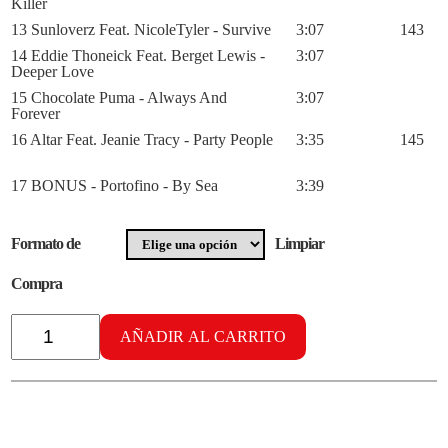
Killer
13 Sunloverz Feat. NicoleTyler - Survive
3:07
143
14 Eddie Thoneick Feat. Berget Lewis -
3:07
Deeper Love
15 Chocolate Puma - Always And
3:07
Forever
16 Altar Feat. Jeanie Tracy - Party People
3:35
145
17 BONUS - Portofino - By Sea
3:39
Formato de
Limpiar
Compra
OnlyHouseMusic
vol.
AÑADIR AL CARRITO
9
cantidad