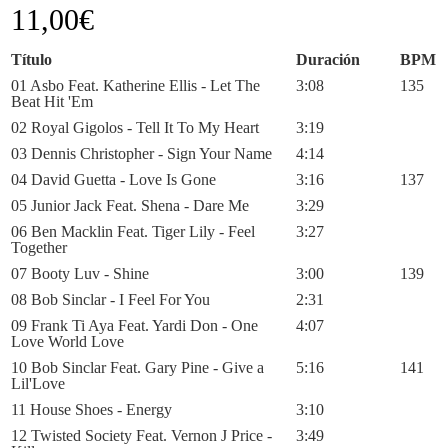
11,00
€
Título
Duración
BPM
01 Asbo Feat. Katherine Ellis - Let The
3:08
135
Beat Hit 'Em
02 Royal Gigolos - Tell It To My Heart
3:19
03 Dennis Christopher - Sign Your Name
4:14
04 David Guetta - Love Is Gone
3:16
137
05 Junior Jack Feat. Shena - Dare Me
3:29
06 Ben Macklin Feat. Tiger Lily - Feel
3:27
Together
07 Booty Luv - Shine
3:00
139
08 Bob Sinclar - I Feel For You
2:31
09 Frank Ti Aya Feat. Yardi Don - One
4:07
Love World Love
10 Bob Sinclar Feat. Gary Pine - Give a
5:16
141
Lil'Love
11 House Shoes - Energy
3:10
12 Twisted Society Feat. Vernon J Price -
3:49