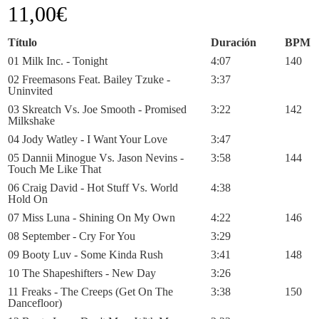
11,00
€
Título
Duración
BPM
01 Milk Inc. - Tonight
4:07
140
02 Freemasons Feat. Bailey Tzuke -
3:37
Uninvited
03 Skreatch Vs. Joe Smooth - Promised
3:22
142
Milkshake
04 Jody Watley - I Want Your Love
3:47
05 Dannii Minogue Vs. Jason Nevins -
3:58
144
Touch Me Like That
06 Craig David - Hot Stuff Vs. World
4:38
Hold On
07 Miss Luna - Shining On My Own
4:22
146
08 September - Cry For You
3:29
09 Booty Luv - Some Kinda Rush
3:41
148
10 The Shapeshifters - New Day
3:26
11 Freaks - The Creeps (Get On The
3:38
150
Dancefloor)