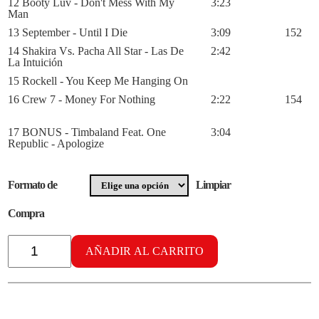
12 Booty Luv - Don't Mess With My
3:23
Man
13 September - Until I Die
3:09
152
14 Shakira Vs. Pacha All Star - Las De
2:42
La Intuición
15 Rockell - You Keep Me Hanging On
16 Crew 7 - Money For Nothing
2:22
154
17 BONUS - Timbaland Feat. One
3:04
Republic - Apologize
Formato de
Limpiar
Compra
Radikal
Aerobic
AÑADIR AL CARRITO
vol.
33
cantidad