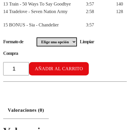
13 Train - 50 Ways To Say Goodbye
3:57
140
14 Tradelove - Seven Nation Army
2:58
128
15 BONUS - Sia - Chandelier
3:57
Formato de
Limpiar
Compra
Radikal
Aerobike
AÑADIR AL CARRITO
vol.
37
cantidad
Valoraciones (0)