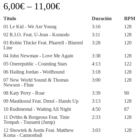
6,00
€
–
11,00
€
Título
Duración
BPM
01 Le Kid - We Are Young
3:16
128
02 R.I.O. Feat. U-Jean - Komodo
3:11
128
03 Robin Thicke Feat. Pharrell - Blurred
3:28
120
Line
04 John Newman - Love Me Again
3:38
128
05 Onerepublic - Counting Stars
4:13
122
06 Hailing Jordan - Wolfhound
3:18
128
07 New World Sound & Thomas
3:00
128
Newson - Flute
08 Katy Perry - Roar
3:39
90
09 Mastiksoul Feat. Dmol - Hands Up
3:13
128
10 Rudimental - Waiting All Night
4:50
87
11 Dvbbs & Borgeous Feat. Tinie
2:33
128
Tempah - Tsunami (Jump)
12 Showtek & Justin Feat. Matthew
3:03
128
Koma - Cannonball