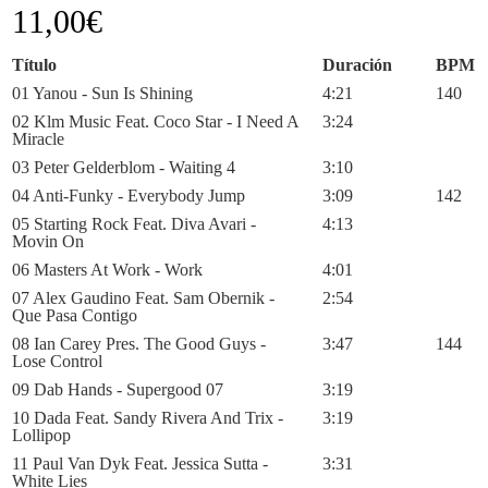
11,00
€
Título
Duración
BPM
01 Yanou - Sun Is Shining
4:21
140
02 Klm Music Feat. Coco Star - I Need A
3:24
Miracle
03 Peter Gelderblom - Waiting 4
3:10
04 Anti-Funky - Everybody Jump
3:09
142
05 Starting Rock Feat. Diva Avari -
4:13
Movin On
06 Masters At Work - Work
4:01
07 Alex Gaudino Feat. Sam Obernik -
2:54
Que Pasa Contigo
08 Ian Carey Pres. The Good Guys -
3:47
144
Lose Control
09 Dab Hands - Supergood 07
3:19
10 Dada Feat. Sandy Rivera And Trix -
3:19
Lollipop
11 Paul Van Dyk Feat. Jessica Sutta -
3:31
White Lies