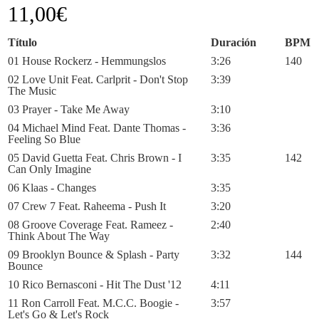
11,00
€
Título
Duración
BPM
01 House Rockerz - Hemmungslos
3:26
140
02 Love Unit Feat. Carlprit - Don't Stop
3:39
The Music
03 Prayer - Take Me Away
3:10
04 Michael Mind Feat. Dante Thomas -
3:36
Feeling So Blue
05 David Guetta Feat. Chris Brown - I
3:35
142
Can Only Imagine
06 Klaas - Changes
3:35
07 Crew 7 Feat. Raheema - Push It
3:20
08 Groove Coverage Feat. Rameez -
2:40
Think About The Way
09 Brooklyn Bounce & Splash - Party
3:32
144
Bounce
10 Rico Bernasconi - Hit The Dust '12
4:11
11 Ron Carroll Feat. M.C.C. Boogie -
3:57
Let's Go & Let's Rock