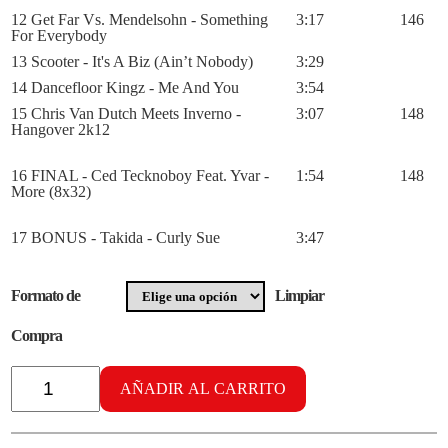
12 Get Far Vs. Mendelsohn - Something
3:17
146
For Everybody
13 Scooter - It's A Biz (Ain’t Nobody)
3:29
14 Dancefloor Kingz - Me And You
3:54
15 Chris Van Dutch Meets Inverno -
3:07
148
Hangover 2k12
16 FINAL - Ced Tecknoboy Feat. Yvar -
1:54
148
More (8x32)
17 BONUS - Takida - Curly Sue
3:47
Formato de
Limpiar
Compra
Radikal
Cardiobox
AÑADIR AL CARRITO
vol.
31
cantidad