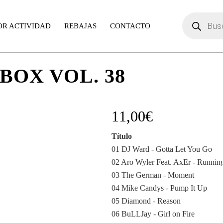
Búsqueda
de
OR ACTIVIDAD
REBAJAS
CONTACTO
productos
BOX VOL. 38
11,00
€
Título
01 DJ Ward - Gotta Let You Go
02 Aro Wyler Feat. AxEr - Runnin
03 The German - Moment
04 Mike Candys - Pump It Up
05 Diamond - Reason
06 BuLLJay - Girl on Fire