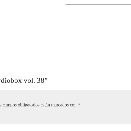
38
cantidad
rdiobox vol. 38”
s campos obligatorios están marcados con
*