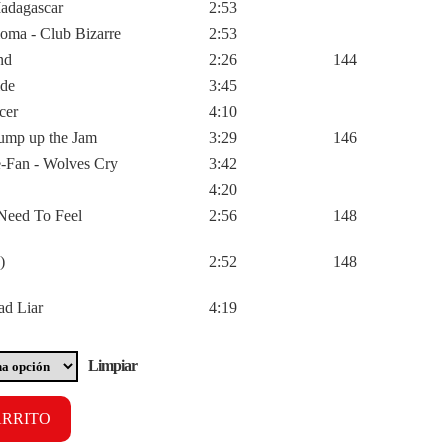
adagascar
2:53
oma - Club Bizarre
2:53
nd
2:26
144
ide
3:45
cer
4:10
Pump up the Jam
3:29
146
e-Fan - Wolves Cry
3:42
4:20
 Need To Feel
2:56
148
)
2:52
148
d Liar
4:19
Limpiar
ARRITO