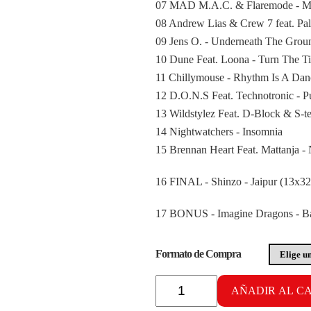
07 MAD M.A.C. & Flaremode - M
08 Andrew Lias & Crew 7 feat. Pal
09 Jens O. - Underneath The Grou
10 Dune Feat. Loona - Turn The T
11 Chillymouse - Rhythm Is A Dan
12 D.O.N.S Feat. Technotronic - 
13 Wildstylez Feat. D-Block & S-t
14 Nightwatchers - Insomnia
15 Brennan Heart Feat. Mattanja -
16 FINAL - Shinzo - Jaipur (13x32
17 BONUS - Imagine Dragons - Ba
Formato de Compra
Radikal
Cardiobox
AÑADIR AL C
vol.