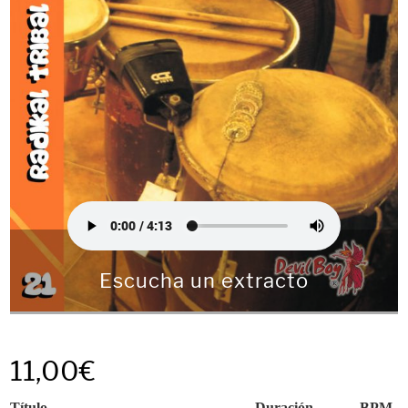
Escucha un extracto
11,00
€
Título
Duración
BPM