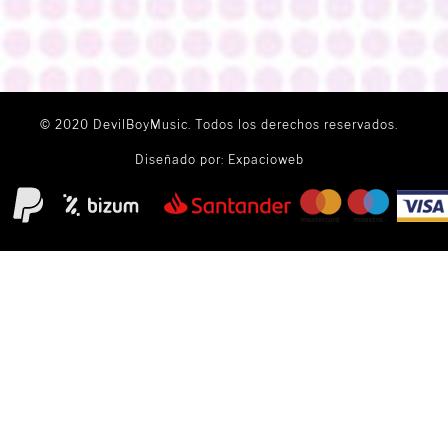
© 2020 DevilBoyMusic. Todos los derechos reservados.
Diseñado por:
Expacioweb