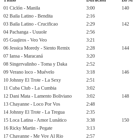
01 Ciclón - Manila
3:00
140
02 Baila Latino - Bendita
2:16
03 Baila Latino - Crucificao
2:29
142
04 Pachanga - Uuuole
2:56
05 Guajiros - Veo Veo
3:21
06 Jessica Moredy - Siento Remix
2:28
144
07 Iansa - Maracaná
3:20
08 Singervalinho - Toma y Daka
2:52
09 Verano loco - Muévelo
3:18
146
10 Johnny El Trote - La Sexy
2:51
11 Cuba Club - La Cumbia
3:02
12 Dani Mata - Lamento Boliviano
3:02
148
13 Chayanne - Loco Por Vos
2:48
14 Johnny El Trote - La Tregua
2:35
15 Loca Latina - Amor Lunático
3:38
150
16 Ricky Martin - Pegate
3:13
17 Chayanne - Me Voy Al Rio
2:57