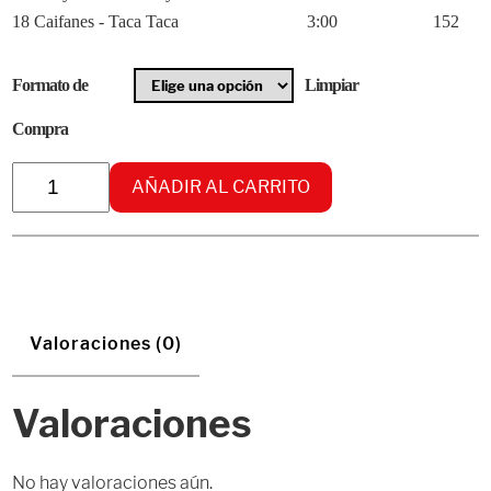
18 Caifanes - Taca Taca
3:00
152
Formato de
Limpiar
Compra
Radikal
AÑADIR AL CARRITO
Tribal
vol.
21
cantidad
Valoraciones (0)
Valoraciones
No hay valoraciones aún.