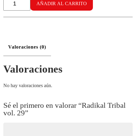
Tribal
AÑADIR AL CARRITO
vol.
29
cantidad
Valoraciones (0)
Valoraciones
No hay valoraciones aún.
Sé el primero en valorar “Radikal Tribal
vol. 29”