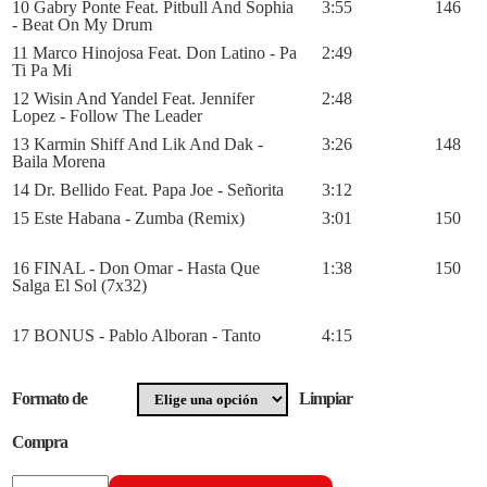
10 Gabry Ponte Feat. Pitbull And Sophia
3:55
146
- Beat On My Drum
11 Marco Hinojosa Feat. Don Latino - Pa
2:49
Ti Pa Mi
12 Wisin And Yandel Feat. Jennifer
2:48
Lopez - Follow The Leader
13 Karmin Shiff And Lik And Dak -
3:26
148
Baila Morena
14 Dr. Bellido Feat. Papa Joe - Señorita
3:12
15 Este Habana - Zumba (Remix)
3:01
150
16 FINAL - Don Omar - Hasta Que
1:38
150
Salga El Sol (7x32)
17 BONUS - Pablo Alboran - Tanto
4:15
Formato de
Limpiar
Compra
Radikal