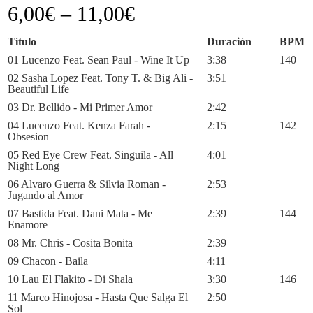
6,00
€
–
11,00
€
Título
Duración
BPM
01 Lucenzo Feat. Sean Paul - Wine It Up
3:38
140
02 Sasha Lopez Feat. Tony T. & Big Ali -
3:51
Beautiful Life
03 Dr. Bellido - Mi Primer Amor
2:42
04 Lucenzo Feat. Kenza Farah -
2:15
142
Obsesion
05 Red Eye Crew Feat. Singuila - All
4:01
Night Long
06 Alvaro Guerra & Silvia Roman -
2:53
Jugando al Amor
07 Bastida Feat. Dani Mata - Me
2:39
144
Enamore
08 Mr. Chris - Cosita Bonita
2:39
09 Chacon - Baila
4:11
10 Lau El Flakito - Di Shala
3:30
146
11 Marco Hinojosa - Hasta Que Salga El
2:50
Sol