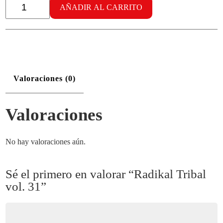
Tribal
AÑADIR AL CARRITO
vol.
31
cantidad
Valoraciones (0)
Valoraciones
No hay valoraciones aún.
Sé el primero en valorar “Radikal Tribal
vol. 31”