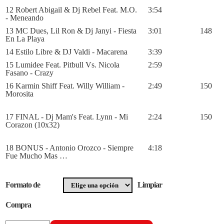
12 Robert Abigail & Dj Rebel Feat. M.O.
3:54
- Meneando
13 MC Dues, Lil Ron & Dj Janyi - Fiesta
3:01
148
En La Playa
14 Estilo Libre & DJ Valdi - Macarena
3:39
15 Lumidee Feat. Pitbull Vs. Nicola
2:59
Fasano - Crazy
16 Karmin Shiff Feat. Willy William -
2:49
150
Morosita
17 FINAL - Dj Mam's Feat. Lynn - Mi
2:24
150
Corazon (10x32)
18 BONUS - Antonio Orozco - Siempre
4:18
Fue Mucho Mas …
Formato de
Limpiar
Compra
Radikal