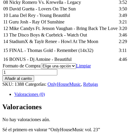
08 Nicky Romero Vs. Krewella - Legacy
3:52
09 David Guetta - Lovers On The Sun
3:50
10 Lana Del Rey - Young Beautiful
3:49
11 Guru Josh - Ray Of Sunshine
3:21
12 Mike Candys Ft. Jenson Vaughan - Bring Back The Love
3:20
13 The Disco Boys & Cuebrick - Watch Out
3:46
14 StadiumX & Taylr Renee - Howl At The Moon
2:29
15 FINAL - Thomas Gold - Remember (14x32)
3:11
16 BONUS - Dj Antoine - Beautiful
4:46
Formato de Compra
Limpiar
OnlyHouseMusic
vol.
Añadir al carrito
23
SKU:
1388
Categorías:
OnlyHouseMusic
,
Rebajas
cantidad
Valoraciones (0)
Valoraciones
No hay valoraciones aún.
Sé el primero en valorar “OnlyHouseMusic vol. 23”