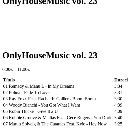
OnlyHouseMusic vol. 23
Escucha un extracto
OnlyHouseMusic vol. 23
6,00
€
–
11,00
€
Título
Duraci
01 Remady & Manu L - In My Dreams
3:34
02 Polina - Fade To Love
3:31
03 Ray Foxx Feat. Rachel K Collier - Boom Boom
3:30
04 Woody Bianchi - You Got What I Want
4:39
05 Robin Thicke - Give It 2 U
4:09
06 Robbie Groove & Mattias Feat. Cece Rogers - You Droid
3:40
07 Martin Solveig & The Cataracs Feat. Kyle - Hey Now
3:25