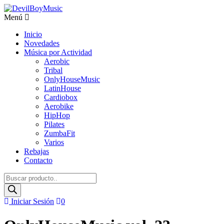
Menú
Inicio
Novedades
Música por Actividad
Aerobic
Tribal
OnlyHouseMusic
LatinHouse
Cardiobox
Aerobike
HipHop
Pilates
ZumbaFit
Varios
Rebajas
Contacto
Búsqueda
de
productos
Iniciar Sesión
0