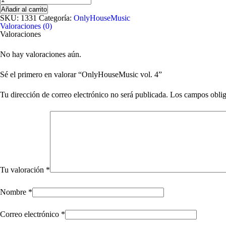
vol.
Añadir al carrito
4
SKU:
1331
Categoría:
OnlyHouseMusic
cantidad
Valoraciones (0)
Valoraciones
No hay valoraciones aún.
Sé el primero en valorar “OnlyHouseMusic vol. 4”
Tu dirección de correo electrónico no será publicada.
Los campos oblig
Tu valoración
*
Nombre
*
Correo electrónico
*