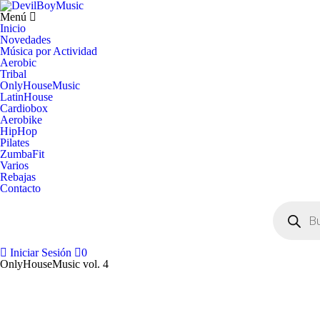
Menú
Inicio
Novedades
Música por Actividad
Aerobic
Tribal
OnlyHouseMusic
LatinHouse
Cardiobox
Aerobike
HipHop
Pilates
ZumbaFit
Varios
Rebajas
Contacto
Búsqueda
de
productos
Iniciar Sesión
0
OnlyHouseMusic vol. 4