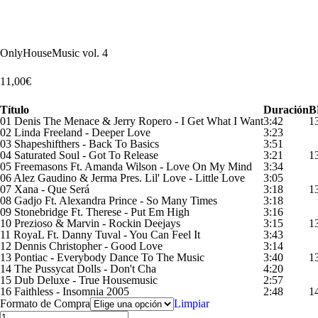
Escucha un extracto
OnlyHouseMusic vol. 4
11,00
€
Título
Duración
B
01 Denis The Menace & Jerry Ropero - I Get What I Want
3:42
1
02 Linda Freeland - Deeper Love
3:23
03 Shapeshifthers - Back To Basics
3:51
04 Saturated Soul - Got To Release
3:21
1
05 Freemasons Ft. Amanda Wilson - Love On My Mind
3:34
06 Alez Gaudino & Jerma Pres. Lil' Love - Little Love
3:05
07 Xana - Que Será
3:18
1
08 Gadjo Ft. Alexandra Prince - So Many Times
3:18
09 Stonebridge Ft. Therese - Put Em High
3:16
10 Prezioso & Marvin - Rockin Deejays
3:15
1
11 RoyaL Ft. Danny Tuval - You Can Feel It
3:43
12 Dennis Christopher - Good Love
3:14
13 Pontiac - Everybody Dance To The Music
3:40
1
14 The Pussycat Dolls - Don't Cha
4:20
15 Dub Deluxe - True Housemusic
2:57
16 Faithless - Insomnia 2005
2:48
1
Formato de Compra
Limpiar
OnlyHouseMusic