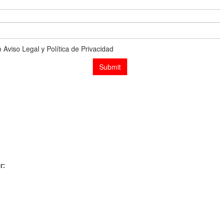
r:
Expacioweb