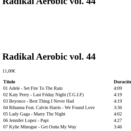
Radikal Aerobic vol. 44
Escucha un extracto
Radikal Aerobic vol. 44
11,00
€
Título
Duració
01 Adele - Set Fire To The Rain
4:09
02 Katy Perry - Last Friday Night (T.G.I.F)
4:19
03 Beyonce - Best Thing I Never Had
4:19
04 Rihanna Feat. Calvin Harris - We Found Love
3:36
05 Lady Gaga - Marry The Night
4:02
06 Jennifer Lopez - Papi
4:27
07 Kylie Minogue - Get Outta My Way
3:46