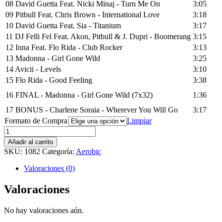
08 David Guetta Feat. Nicki Minaj - Turn Me On
3:05
09 Pitbull Feat. Chris Brown - International Love
3:18
10 David Guetta Feat. Sia - Titanium
3:17
11 DJ Felli Fel Feat. Akon, Pitbull & J. Dupri - Boomerang
3:15
12 Inna Feat. Flo Rida - Club Rocker
3:13
13 Madonna - Girl Gone Wild
3:25
14 Avicii - Levels
3:10
15 Flo Rida - Good Feeling
3:38
16 FINAL - Madonna - Girl Gone Wild (7x32)
1:36
17 BONUS - Charlene Soraia - Wherever You Will Go
3:17
Formato de Compra
Limpiar
Radikal
Aerobic
Añadir al carrito
vol.
SKU:
1082
Categoría:
Aerobic
44
cantidad
Valoraciones (0)
Valoraciones
No hay valoraciones aún.