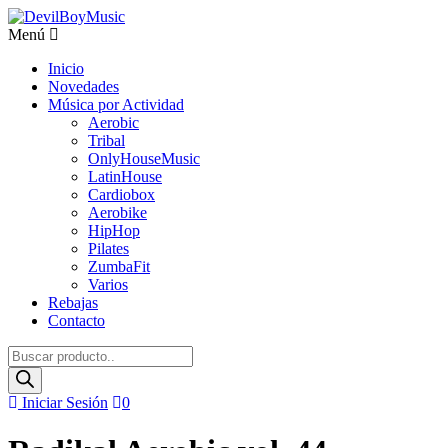
Menú
Inicio
Novedades
Música por Actividad
Aerobic
Tribal
OnlyHouseMusic
LatinHouse
Cardiobox
Aerobike
HipHop
Pilates
ZumbaFit
Varios
Rebajas
Contacto
Búsqueda
de
productos
Iniciar Sesión
0