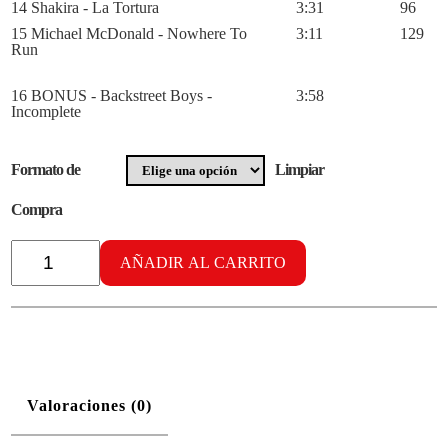
14 Shakira - La Tortura
3:31
96
15 Michael McDonald - Nowhere To
3:11
129
Run
16 BONUS - Backstreet Boys -
3:58
Incomplete
Formato de
Limpiar
Compra
Radikal
Aerobike
AÑADIR AL CARRITO
vol.
19
cantidad
Valoraciones (0)