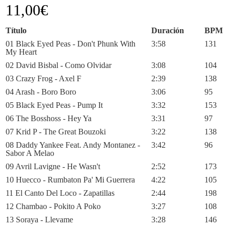
11,00
€
Título
Duración
BPM
01 Black Eyed Peas - Don't Phunk With
3:58
131
My Heart
02 David Bisbal - Como Olvidar
3:08
104
03 Crazy Frog - Axel F
2:39
138
04 Arash - Boro Boro
3:06
95
05 Black Eyed Peas - Pump It
3:32
153
06 The Bosshoss - Hey Ya
3:31
97
07 Krid P - The Great Bouzoki
3:22
138
08 Daddy Yankee Feat. Andy Montanez -
3:42
96
Sabor A Melao
09 Avril Lavigne - He Wasn't
2:52
173
10 Huecco - Rumbaton Pa' Mi Guerrera
4:22
105
11 El Canto Del Loco - Zapatillas
2:44
198
12 Chambao - Pokito A Poko
3:27
108
13 Soraya - Llevame
3:28
146